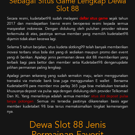
Sebagai Situs Game Lengkap Dewa
Slot 88
Secara resmi, kudetabet98 sudah melayani
daftar situs game
sejak tahun
2017 dan mendapatkan lisensi resmi beroperasi resmi kepada semua
masyarakat indonesia. Dengan didukung oleh puluhan provider raksasa
terkemuka di atas, pastinya semua member yang memilih kudetabet98
dijamin tidak akan kecewa lagi.
Selama 5 tahun berjalan, situs kudeta slotking99 telah banyak memberikan
inovasi terbaru situs bola slot yang di sediakan maupun promo dan event
yang di berikan. Apalagi jenis permainan dewa slot 88 memberikan yang
terbaik bagi para bettor dan member setia Kudetabet98 denganupdate
pilihan permainan paling lengkap.
Apalagi jaman sekarang yang sudah semakin maju, selain menggunakan
transaksi via metode bank bisa juga menggunakan E wallet . Bersama
Kudetabet98 para member mix parlay 365 juga bisa melakukan transaksi
khususnya deposit via pulsa saja dengan didukung oleh provider Telkomsel
Dan XL. Yang menariknya adalah semua member
situs slot deposit pulsa
tanpa potongan
.
Semua ini tersedia pastinya dikarenakan basis agar
member kudetabet 98 bisa terus memaksimalkan tingkat kemenangan
nya.
Dewa Slot 88 Jenis