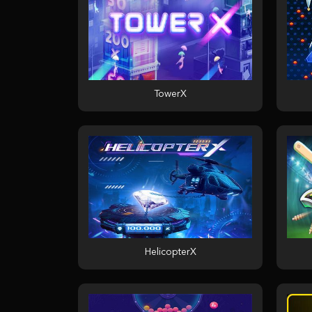
TowerX
HelicopterX