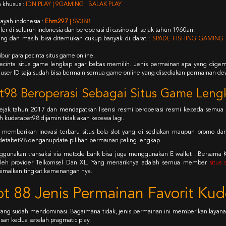
 khusus :
IDN PLAY | 9GAMING | BALAK PLAY
ayah indonesia :
Ehm297
| SV388
 di seluruh indonesia dan beroperasi di casino asli sejak tahun 1960an.
ng dan masih bisa ditemukan cukup banyak di darat :
SPADE FISHING GAMING 
bur para pecinta situs game online.
a pecinta situs game lengkap agar bebas memilih. Jenis permainan apa yang digema
 user ID saja sudah bisa bermain semua game online yang disediakan permainan dew
98 Beroperasi Sebagai Situs Game Leng
ejak tahun 2017 dan mendapatkan lisensi resmi beroperasi resmi kepada semua 
 kudetabet98 dijamin tidak akan kecewa lagi.
k memberikan inovasi terbaru situs bola slot yang di sediakan maupun promo da
detabet98 denganupdate pilihan permainan paling lengkap.
ggunakan transaksi via metode bank bisa juga menggunakan E wallet . Bersama
g oleh provider Telkomsel Dan XL. Yang menariknya adalah semua member
situs
simalkan tingkat kemenangan nya.
t 88 Jenis Permainan Favorit Ku
g sudah mendominasi. Bagaimana tidak, jenis permainan ini memberikan layanan
san kedua setelah pragmatic play.