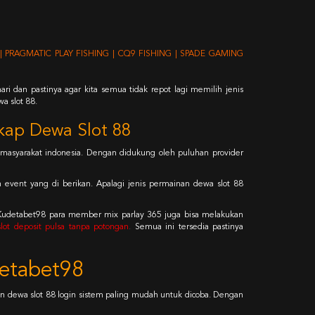
| PRAGMATIC PLAY FISHING | CQ9 FISHING | SPADE GAMING
ri dan pastinya agar kita semua tidak repot lagi memilih jenis
a slot 88.
kap Dewa Slot 88
masyarakat indonesia. Dengan didukung oleh puluhan provider
n event yang di berikan. Apalagi jenis permainan dewa slot 88
 Kudetabet98 para member mix parlay 365 juga bisa melakukan
 slot deposit pulsa tanpa potongan
.
Semua ini tersedia pastinya
detabet98
 dewa slot 88 login sistem paling mudah untuk dicoba. Dengan