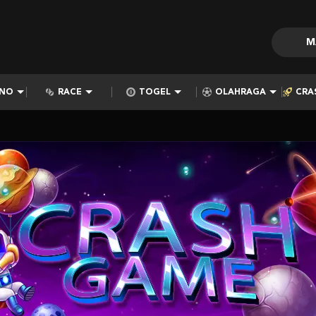
M
INO
RACE
TOGEL
OLAHRAGA
CRA