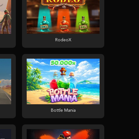
RodeoX
Bottle Mania