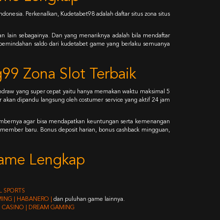
donesia. Perkenalkan, Kudetabet98 adalah daftar situs zona situs
dan lain sebagainya. Dan yang menariknya adalah bila mendaftar
uk pemindahan saldo dari kudetabet game yang berlaku semuanya
99 Zona Slot Terbaik
withdraw yang super cepat yaitu hanya memakan waktu maksimal 5
akan dipandu langsung oleh costumer service yang aktif 24 jam
 membernya agar bisa mendapatkan keuntungan serta kemenangan
 member baru. Bonus deposit harian, bonus cashback mingguan,
 Game Lengkap
AL SPORTS
AMING | HABANERO |
dan puluhan game lainnya.
BO CASINO | DREAM GAMING