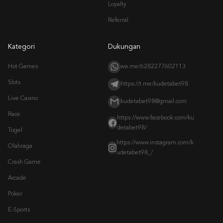
Loyalty
Referral
Kategori
Dukungan
Hot Games
wa.me/6282277602113
Slots
https://t.me/kudetabet98
Live Casino
kudetabet98@gmail.com
Race
https://www.facebook.com/ku
detabet98/
Togel
https://www.instagram.com/k
Olahraga
udetabet98_/
Crash Game
Arcade
Poker
E-Sports