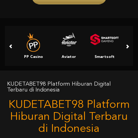
PP Casino
Aviator
Smartsoft
Micr
KUDETABET98 Platform Hiburan Digital
Terbaru di Indonesia
KUDETABET98 Platform
Hiburan Digital Terbaru
di Indonesia