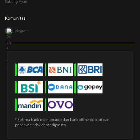
Sabung Ayam
Komunitas
Telegram
* Selama bank maintenance dan bank offline deposit dan
penarikan tidak dapat diproses