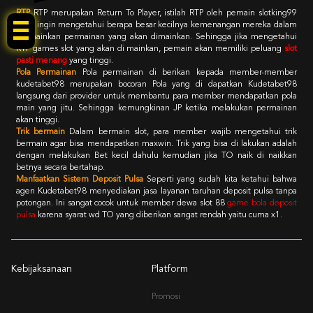
RTP
RTP merupakan Return To Player, istilah RTP oleh pemain slotking99
yang ingin mengetahui berapa besar kecilnya kemenangan mereka dalam
memainkan permainan yang akan dimainkan. Sehingga jika mengetahui
RTP games slot yang akan di mainkan, pemain akan memiliki peluang
slot
pasti menang
yang tinggi.
Pola Permainan
Pola permainan di berikan kepada member-member
kudetabet98 merupakan bocoran Pola yang di dapatkan Kudetabet98
langsung dari provider untuk membantu para member mendapatkan pola
main yang jitu. Sehingga kemungkinan JP ketika melakukan permainan
akan tinggi.
Trik bermain
Dalam bermain slot, para member wajib mengetahui trik
bermain agar bisa mendapatkan maxwin. Trik yang bisa di lakukan adalah
dengan melakukan Bet kecil dahulu kemudian jika TO naik di naikkan
betnya secara bertahap.
Manfaatkan Sistem Deposit Pulsa
Seperti yang sudah kita ketahui bahwa
agen Kudetabet98 menyediakan jasa layanan taruhan deposit pulsa tanpa
potongan. Ini sangat cocok untuk member dewa slot 88
game bola deposit
pulsa
karena syarat wd TO yang diberikan sangat rendah yaitu cuma x1.
Kebijaksanaan
Platform
Promosi