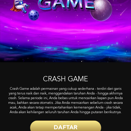
CRASH GAME
Crash Game adalah permainan yang cukup sederhana - terdiri dari garis
yang terus naik dan naik, menggandakan taruhan Anda - hingga akhirnya
crash. Selama periode ini, Anda bebas untuk mencairkan kapan pun Anda
mau, bahkan secara otomatis. Jika Anda mencairkan sebelum crash secara
acak, Anda akan tetap mempertahankan kemenangan Anda - jika tidak,
Anda akan kehilangan seluruh taruhan Anda hingga putaran berikutnya.
DAFTAR