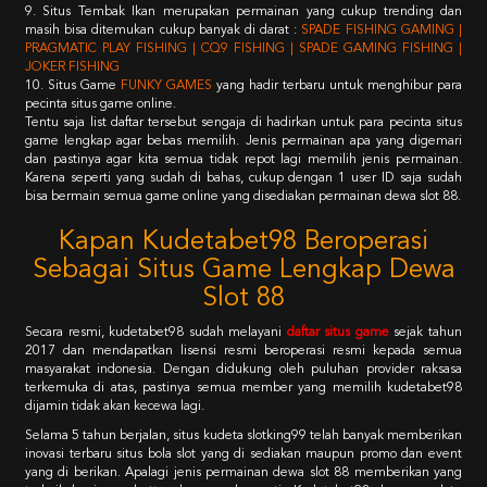
9. Situs Tembak Ikan merupakan permainan yang cukup trending dan
masih bisa ditemukan cukup banyak di darat :
SPADE FISHING GAMING |
PRAGMATIC PLAY FISHING | CQ9 FISHING | SPADE GAMING FISHING |
JOKER FISHING
10. Situs Game
FUNKY GAMES
yang hadir terbaru untuk menghibur para
pecinta situs game online.
Tentu saja list daftar tersebut sengaja di hadirkan untuk para pecinta situs
game lengkap agar bebas memilih. Jenis permainan apa yang digemari
dan pastinya agar kita semua tidak repot lagi memilih jenis permainan.
Karena seperti yang sudah di bahas, cukup dengan 1 user ID saja sudah
bisa bermain semua game online yang disediakan permainan dewa slot 88.
Kapan Kudetabet98 Beroperasi
Sebagai Situs Game Lengkap Dewa
Slot 88
Secara resmi, kudetabet98 sudah melayani
daftar situs game
sejak tahun
2017 dan mendapatkan lisensi resmi beroperasi resmi kepada semua
masyarakat indonesia. Dengan didukung oleh puluhan provider raksasa
terkemuka di atas, pastinya semua member yang memilih kudetabet98
dijamin tidak akan kecewa lagi.
Selama 5 tahun berjalan, situs kudeta slotking99 telah banyak memberikan
inovasi terbaru situs bola slot yang di sediakan maupun promo dan event
yang di berikan. Apalagi jenis permainan dewa slot 88 memberikan yang