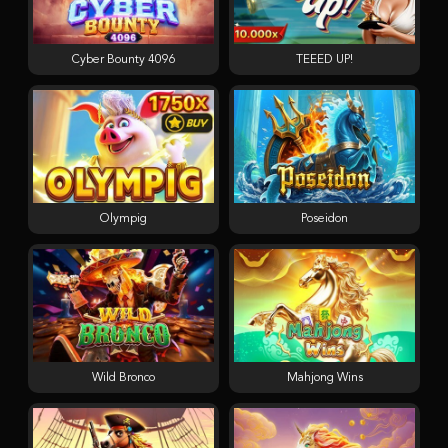
Cyber Bounty 4096
TEEED UP!
Olympig
Poseidon
Wild Bronco
Mahjong Wins