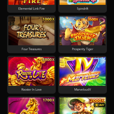
Elemental Link Fire
Spindrift
Four Treasures
Prosperity Tiger
Rooster In Love
MarvelousIV