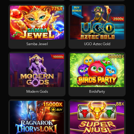
Samba Jewel
UGO Aztec Gold
Modern Gods
BirdsParty