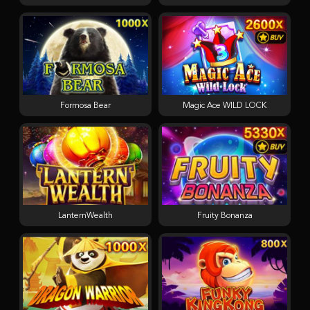
Formosa Bear
Magic Ace WILD LOCK
LanternWealth
Fruity Bonanza