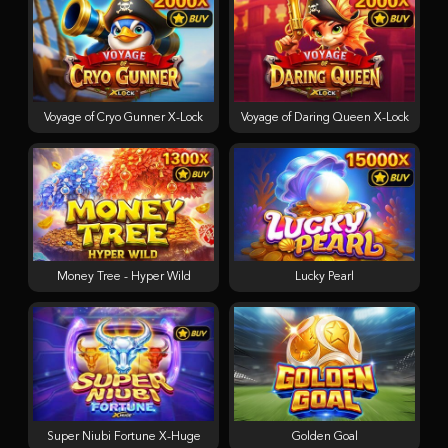
Voyage of Cryo Gunner X-Lock
Voyage of Daring Queen X-Lock
Money Tree - Hyper Wild
Lucky Pearl
Super Niubi Fortune X-Huge
Golden Goal