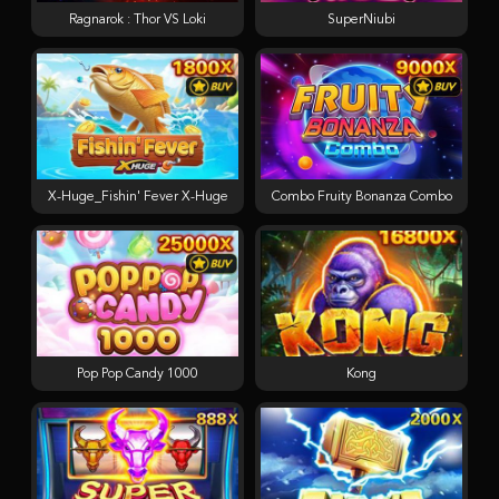
Ragnarok : Thor VS Loki
SuperNiubi
X-Huge_Fishin' Fever X-Huge
Combo Fruity Bonanza Combo
Pop Pop Candy 1000
Kong