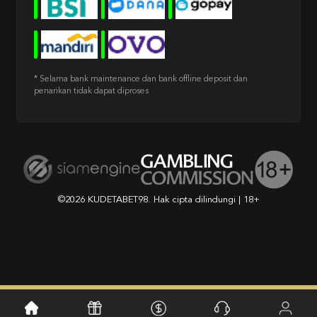
* Selama bank maintenance dan bank offline deposit dan
penarikan tidak dapat diproses
©2026 KUDETABET98. Hak cipta dilindungi | 18+