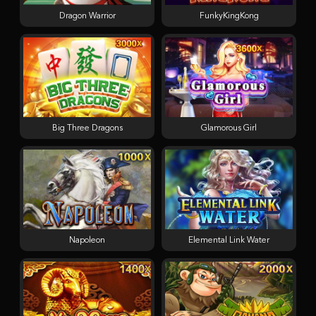
Dragon Warrior
FunkyKingKong
Big Three Dragons
Glamorous Girl
Napoleon
Elemental Link Water