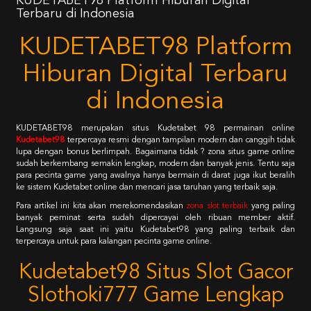
KUDETABET98 Platform Hiburan Digital
Terbaru di Indonesia
KUDETABET98 Platform
Hiburan Digital Terbaru
di Indonesia
KUDETABET98 merupakan situs Kudetabet 98 permainan online
Kudetabet98
terpercaya resmi dengan tampilan modern dan canggih tidak
lupa dengan bonus berlimpah. Bagaimana tidak ? zona situs game online
sudah berkembang semakin lengkap, modern dan banyak jenis. Tentu saja
para pecinta game yang awalnya hanya bermain di darat juga ikut beralih
ke sistem Kudetabet online dan mencari jasa taruhan yang terbaik saja.
Para artikel ini kita akan merekomendasikan
zona slot terbaik
yang paling
banyak peminat serta sudah dipercayai oleh ribuan member aktif.
Langsung saja saat ini yaitu Kudetabet98 yang paling terbaik dan
terpercaya untuk para kalangan pecinta game online.
Kudetabet98 Situs Slot Gacor
Slothoki777 Game Lengkap