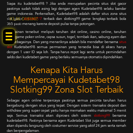
Siapa itu kudetabet98 ? Jika anda merupakan pecinta situs slot gacor
pastinya sudah tidak asing lagi dengan agen Kudetabet98 selaku bandar
game indonesia. Perkenalkan, Kudetabet98 adalah daftar situs zona situs
KLIK DISINI!
slot gacor
slothoki777
terbaik dan slotking99 game lengkap terbaik bola
365 pasti menang karena deposit pulsa tanpa potongan.
Permainan tersebut meliputi taruhan slot online, casino online, taruhan
bola, game poker online, capsa susun, togel, tembak ikan, sabung ayam dan
lain sebagainya. Dan yang menariknya adalah bila mendaftar bersama
situs
slot
Kudetabet98 semua permainan yang tersedia bisa di akses hanya
dengan 1 user ID saja loh. Tanpa harus repot lagi serta untuk pemindahan
saldo dari kudetabet game yang berlaku semuanya otomatis dipindahkan.
Kenapa Kita Harus
Mempercayai Kudetabet98
Slotking99 Zona Slot Terbaik
Sebagai agen online terpercaya pastinya semua pecinta taruhan harus
bergabung dengan situs yang tepat. Dengan sistem transaksi deposit dan
withdraw yang super cepat yaitu hanya memakan waktu maksimal 5 menit
saja. Semua transaksi akan diproses oleh sistem
slotking99
bersama
kudetabet98. Pastinya bersama agen Kudetabet Slot juga semua member
akan dipandu langsung oleh costumer service yang aktif 24 jam serta ramah
dan berpengalaman.