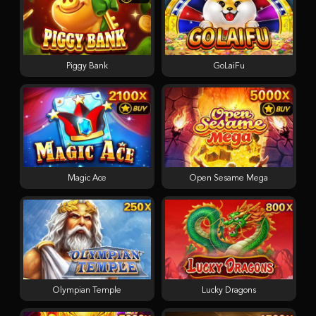
Piggy Bank
GoLaiFu
Magic Ace
Open Sesame Mega
Olympian Temple
Lucky Dragons