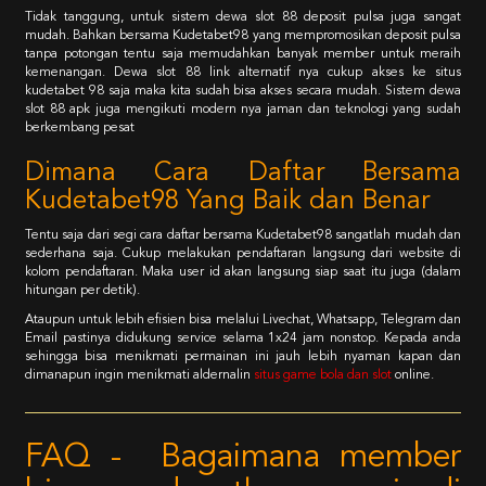
Tidak tanggung, untuk sistem dewa slot 88 deposit pulsa juga sangat
mudah. Bahkan bersama Kudetabet98 yang mempromosikan deposit pulsa
tanpa potongan tentu saja memudahkan banyak member untuk meraih
kemenangan. Dewa slot 88 link alternatif nya cukup akses ke situs
kudetabet 98 saja maka kita sudah bisa akses secara mudah. Sistem dewa
slot 88 apk juga mengikuti modern nya jaman dan teknologi yang sudah
berkembang pesat
Dimana Cara Daftar Bersama
Kudetabet98 Yang Baik dan Benar
Tentu saja dari segi cara daftar bersama Kudetabet98 sangatlah mudah dan
sederhana saja. Cukup melakukan pendaftaran langsung dari website di
kolom pendaftaran. Maka user id akan langsung siap saat itu juga (dalam
hitungan per detik).
Ataupun untuk lebih efisien bisa melalui Livechat, Whatsapp, Telegram dan
Email pastinya didukung service selama 1x24 jam nonstop. Kepada anda
sehingga bisa menikmati permainan ini jauh lebih nyaman kapan dan
dimanapun ingin menikmati aldernalin
situs game bola dan slot
online.
FAQ - Bagaimana member