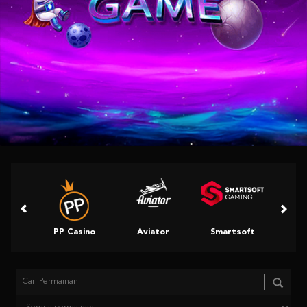
PP Casino
Aviator
Smartsoft
Micr