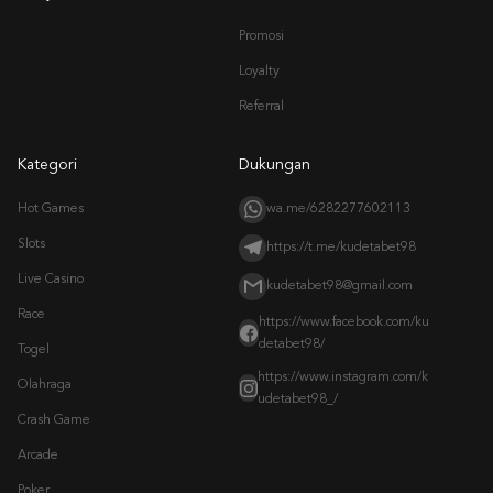
Promosi
Loyalty
Referral
Kategori
Dukungan
Hot Games
wa.me/6282277602113
Slots
https://t.me/kudetabet98
Live Casino
kudetabet98@gmail.com
Race
https://www.facebook.com/ku
detabet98/
Togel
https://www.instagram.com/k
Olahraga
udetabet98_/
Crash Game
Arcade
Poker