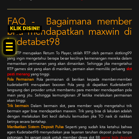
FAQ - Bagaimana member
KLIK DISINI!
bisa mendapatkan maxwin di
kudetabet98
RTP
RTP merupakan Return To Player, istilah RTP oleh pemain slotking99
yang ingin mengetahui berapa besar kecilnya kemenangan mereka dalam
memainkan permainan yang akan dimainkan. Sehingga jika mengetahui
RTP games slot yang akan di mainkan, pemain akan memiliki peluang
slot
pasti menang
yang tinggi.
Pola Permainan
Pola permainan di berikan kepada member-member
kudetabet98 merupakan bocoran Pola yang di dapatkan Kudetabet98
langsung dari provider untuk membantu para member mendapatkan pola
main yang jitu. Sehingga kemungkinan JP ketika melakukan permainan
akan tinggi.
Trik bermain
Dalam bermain slot, para member wajib mengetahui trik
bermain agar bisa mendapatkan maxwin. Trik yang bisa di lakukan adalah
dengan melakukan Bet kecil dahulu kemudian jika TO naik di naikkan
betnya secara bertahap.
Manfaatkan Sistem Deposit Pulsa
Seperti yang sudah kita ketahui bahwa
agen Kudetabet98 menyediakan jasa layanan taruhan deposit pulsa tanpa
potongan. Ini sangat cocok untuk member dewa slot 88
game bola deposit