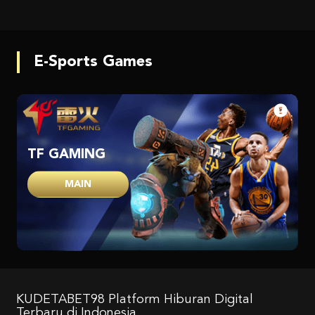
E-Sports Games
TF GAMING
MAIN
KUDETABET98 Platform Hiburan Digital
Terbaru di Indonesia