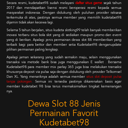
Secara resmi, kudetabet98 sudah melayani
daftar situs game
sejak tahun
2017 dan mendapatkan lisensi resmi beroperasi resmi kepada semua
masyarakat indonesia. Dengan didukung oleh puluhan provider raksasa
terkemuka di atas, pastinya semua member yang memilih kudetabet98
dijamin tidak akan kecewa lagi.
Selama 5 tahun berjalan, situs kudeta slotking99 telah banyak memberikan
inovasi terbaru situs bola slot yang di sediakan maupun promo dan event
yang di berikan. Apalagi jenis permainan dewa slot 88 memberikan yang
terbaik bagi para bettor dan member setia Kudetabet98 denganupdate
pilihan permainan paling lengkap.
Apalagi jaman sekarang yang sudah semakin maju, selain menggunakan
transaksi via metode bank bisa juga menggunakan E wallet . Bersama
Kudetabet98 para member mix parlay 365 juga bisa melakukan transaksi
khususnya deposit via pulsa saja dengan didukung oleh provider Telkomsel
Dan XL. Yang menariknya adalah semua member
situs slot deposit pulsa
tanpa potongan
.
Semua ini tersedia pastinya dikarenakan basis agar
member kudetabet 98 bisa terus memaksimalkan tingkat kemenangan
nya.
Dewa Slot 88 Jenis
Permainan Favorit
Kudetabet98