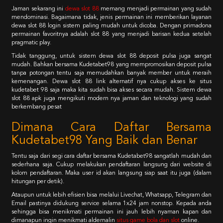
Jaman sekarang ini
dewa slot 88
memang menjadi permainan yang sudah
mendominasi. Bagaimana tidak, jenis permainan ini memberikan layanan
dewa slot 88 login sistem paling mudah untuk dicoba. Dengan primadona
permainan favoritnya adalah slot 88 yang menjadi barisan kedua setelah
pragmatic play.
Tidak tanggung, untuk sistem dewa slot 88 deposit pulsa juga sangat
mudah. Bahkan bersama Kudetabet98 yang mempromosikan deposit pulsa
tanpa potongan tentu saja memudahkan banyak member untuk meraih
kemenangan. Dewa slot 88 link alternatif nya cukup akses ke situs
kudetabet 98 saja maka kita sudah bisa akses secara mudah. Sistem dewa
slot 88 apk juga mengikuti modern nya jaman dan teknologi yang sudah
berkembang pesat
Dimana Cara Daftar Bersama
Kudetabet98 Yang Baik dan Benar
Tentu saja dari segi cara daftar bersama Kudetabet98 sangatlah mudah dan
sederhana saja. Cukup melakukan pendaftaran langsung dari website di
kolom pendaftaran. Maka user id akan langsung siap saat itu juga (dalam
hitungan per detik).
Ataupun untuk lebih efisien bisa melalui Livechat, Whatsapp, Telegram dan
Email pastinya didukung service selama 1x24 jam nonstop. Kepada anda
sehingga bisa menikmati permainan ini jauh lebih nyaman kapan dan
dimanapun ingin menikmati aldernalin
situs game bola dan slot
online.