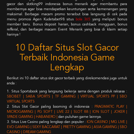
gacor dan slotking99 indonesia bonus menarik agar membantu para
membernya agar bisa mendapatkan keuntungan serta kemenangan yang
maksimal. Berbagai macam promo tersebut bisa langsung di cek pada
menu promosi Agen Kudetabet98 situs
bola 365
yang meliputi bonus
member baru. Bonus deposit harian, bonus cashback mingguan, bonus
refferal, dan berbagai macam Event Menarik yang bisa di klaim setiap
harinya !
10 Daftar Situs Slot Gacor
Terbaik Indonesia Game
Lengkap
Berikut ini 10 daftar situs slot gacor terbaik yang direkomendasi juga untuk
anda :
1. Situs Sportsbook yang langsung bekerja sama dengan produk raksasa :
SBOBET | SABA SPORTS | TF GAMING | VIRTUAL SPORTS PP | SBO
VIRTUAL SPORTS
2. Situs Slot Gacor paling booming di indonesia :
PRAGMATIC PLAY |
MICROGAMING | PG SOFT | LIVE 22 | SLOT 88 | ION SLOT | JOKER |
SPADE GAMING | HABANERO |
dan puluhan game lainnya.
3. Situs Live Casino paling lengkap dan populer :
ION CASINO | MG LIVE |
EVO GAMING | SEXY BACCARAT | PRETTY GAMING | ASIA GAMING | SBO
CASINO | DREAM GAMING