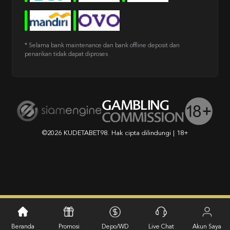
* Selama bank maintenance dan bank offline deposit dan
penarikan tidak dapat diproses
©2026 KUDETABET98. Hak cipta dilindungi | 18+
Beranda
Promosi
Depo/WD
Live Chat
Akun Saya