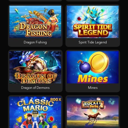
Dragon Fishing
Spirit Tide Legend
Dragon of Demons
Mines