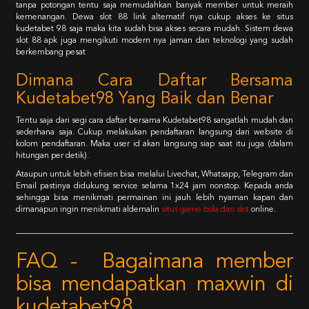
tanpa potongan tentu saja memudahkan banyak member untuk meraih
kemenangan. Dewa slot 88 link alternatif nya cukup akses ke situs
kudetabet 98 saja maka kita sudah bisa akses secara mudah. Sistem dewa
slot 88 apk juga mengikuti modern nya jaman dan teknologi yang sudah
berkembang pesat
Dimana Cara Daftar Bersama
Kudetabet98 Yang Baik dan Benar
Tentu saja dari segi cara daftar bersama Kudetabet98 sangatlah mudah dan
sederhana saja. Cukup melakukan pendaftaran langsung dari website di
kolom pendaftaran. Maka user id akan langsung siap saat itu juga (dalam
hitungan per detik).
Ataupun untuk lebih efisien bisa melalui Livechat, Whatsapp, Telegram dan
Email pastinya didukung service selama 1x24 jam nonstop. Kepada anda
sehingga bisa menikmati permainan ini jauh lebih nyaman kapan dan
dimanapun ingin menikmati aldernalin
situs game bola dan slot
online.
FAQ - Bagaimana member
bisa mendapatkan maxwin di
kudetabet98