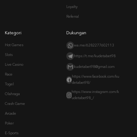
Loyalty
Referral
Kategori
Dukungan
Hot Games
wa.me/6282277602113
Slots
https://t.me/kudetabet98
Live Casino
kudetabet98@gmail.com
Race
https://www.facebook.com/ku
detabet98/
Togel
https://www.instagram.com/k
Olahraga
udetabet98_/
Crash Game
Arcade
Poker
E-Sports