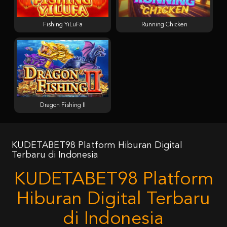
Fishing YiLuFa
Running Chicken
Dragon Fishing II
KUDETABET98 Platform Hiburan Digital
Terbaru di Indonesia
KUDETABET98 Platform
Hiburan Digital Terbaru
di Indonesia