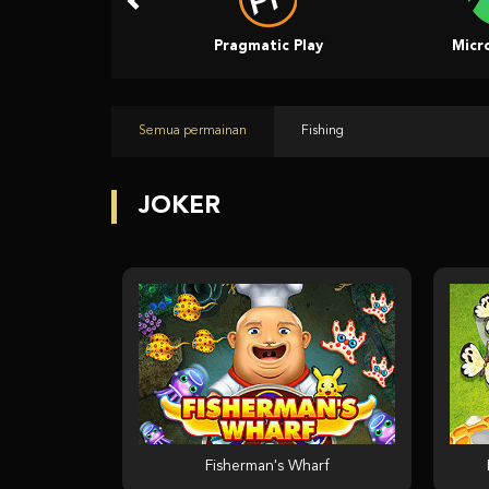
Pragmatic Play
Micr
Semua permainan
Fishing
JOKER
Fisherman's Wharf