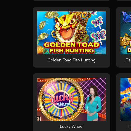
Golden Toad Fish Hunting
Fi
Lucky Wheel
F