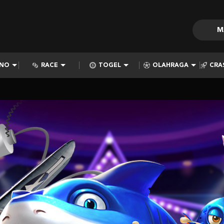
M
INO
RACE
TOGEL
OLAHRAGA
CRA