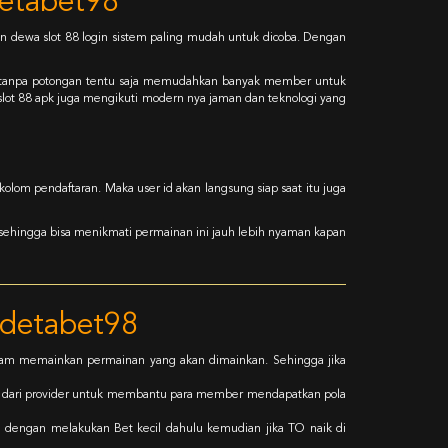
detabet98
 dewa slot 88 login sistem paling mudah untuk dicoba. Dengan
a tanpa potongan tentu saja memudahkan banyak member untuk
 slot 88 apk juga mengikuti modern nya jaman dan teknologi yang
olom pendaftaran. Maka user id akan langsung siap saat itu juga
 sehingga bisa menikmati permainan ini jauh lebih nyaman kapan
udetabet98
alam memainkan permainan yang akan dimainkan. Sehingga jika
g dari provider untuk membantu para member mendapatkan pola
h dengan melakukan Bet kecil dahulu kemudian jika TO naik di