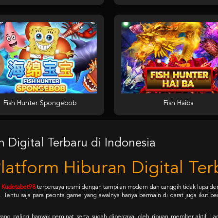
Fish Hunter Spongebob
Fish Haiba
Digital Terbaru di Indonesia
tform Hiburan Digital Terb
e
Kudetabet98
terpercaya resmi dengan tampilan modern dan canggih tidak lupa den
entu saja para pecinta game yang awalnya hanya bermain di darat juga ikut ber
yang paling banyak peminat serta sudah dipercayai oleh ribuan member aktif. Lan