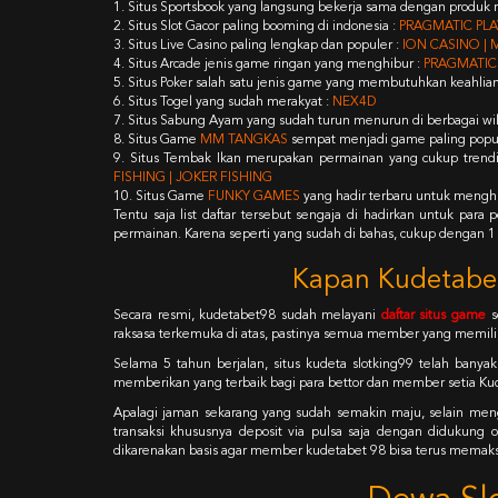
1. Situs Sportsbook yang langsung bekerja sama dengan produk r
2. Situs Slot Gacor paling booming di indonesia :
PRAGMATIC PLAY
3. Situs Live Casino paling lengkap dan populer :
ION CASINO | 
4. Situs Arcade jenis game ringan yang menghibur :
PRAGMATIC 
5. Situs Poker salah satu jenis game yang membutuhkan keahlian
6. Situs Togel yang sudah merakyat :
NEX4D
7. Situs Sabung Ayam yang sudah turun menurun di berbagai wil
8. Situs Game
MM TANGKAS
sempat menjadi game paling populer
9. Situs Tembak Ikan merupakan permainan yang cukup trendi
FISHING | JOKER FISHING
10. Situs Game
FUNKY GAMES
yang hadir terbaru untuk menghi
Tentu saja list daftar tersebut sengaja di hadirkan untuk par
permainan. Karena seperti yang sudah di bahas, cukup dengan 1
Kapan Kudetabet
Secara resmi, kudetabet98 sudah melayani
daftar situs game
s
raksasa terkemuka di atas, pastinya semua member yang memilih
Selama 5 tahun berjalan, situs kudeta slotking99 telah banya
memberikan yang terbaik bagi para bettor dan member setia Ku
Apalagi jaman sekarang yang sudah semakin maju, selain men
transaksi khususnya deposit via pulsa saja dengan didukun
dikarenakan basis agar member kudetabet 98 bisa terus memak