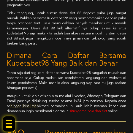
permainan favoritnya adalah slot 88 yang menjadi barisan kedua setelah
pragmatic play.
Tidak tanggung, untuk sistem dewa slot 88 deposit pulsa juga sangat
mudah. Bahkan bersama Kudetabet98 yang mempromosikan deposit pulsa
tanpa potongan tentu saja memudahkan banyak member untuk meraih
kemenangan. Dewa slot 88 link alternatif nya cukup akses ke situs
kudetabet 98 saja maka kita sudah bisa akses secara mudah. Sistem dewa
slot 88 apk juga mengikuti modern nya jaman dan teknologi yang sudah
berkembang pesat
Dimana Cara Daftar Bersama
Kudetabet98 Yang Baik dan Benar
Tentu saja dari segi cara daftar bersama Kudetabet98 sangatlah mudah dan
sederhana saja. Cukup melakukan pendaftaran langsung dari website di
kolom pendaftaran. Maka user id akan langsung siap saat itu juga (dalam
hitungan per detik).
Ataupun untuk lebih efisien bisa melalui Livechat, Whatsapp, Telegram dan
Email pastinya didukung service selama 1x24 jam nonstop. Kepada anda
KLIK DISINI!
sehingga bisa menikmati permainan ini jauh lebih nyaman kapan dan
dimanapun ingin menikmati aldernalin
situs game bola dan slot
online.