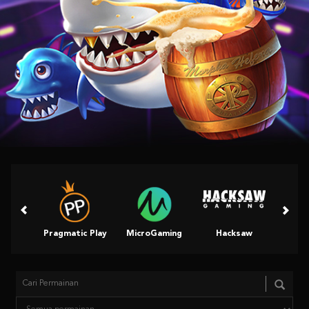
Pragmatic Play
MicroGaming
Hacksaw
King