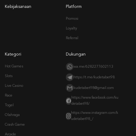
Kebijaksanaan
Platform
Promosi
Loyalty
Referral
Kategori
Dukungan
Hot Games
wa.me/6282277602113
Slots
https://t.me/kudetabet98
Live Casino
kudetabet98@gmail.com
Race
https://www.facebook.com/ku
detabet98/
Togel
https://www.instagram.com/k
Olahraga
udetabet98_/
Crash Game
Arcade