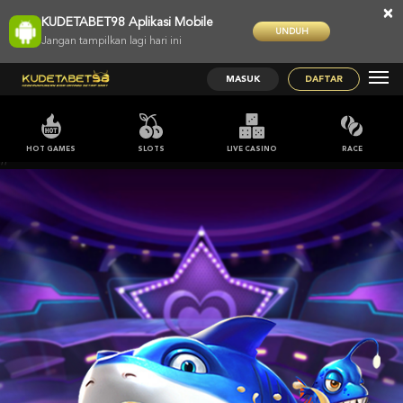
×
KUDETABET98 Aplikasi Mobile
UNDUH
Jangan tampilkan lagi hari ini
MASUK
DAFTAR
HOT GAMES
SLOTS
LIVE CASINO
RACE
;;