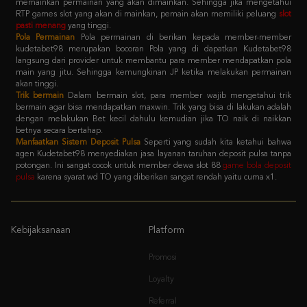
RTP games slot yang akan di mainkan, pemain akan memiliki peluang
slot
pasti menang
yang tinggi.
Pola Permainan
Pola permainan di berikan kepada member-member
kudetabet98 merupakan bocoran Pola yang di dapatkan Kudetabet98
langsung dari provider untuk membantu para member mendapatkan pola
main yang jitu. Sehingga kemungkinan JP ketika melakukan permainan
akan tinggi.
Trik bermain
Dalam bermain slot, para member wajib mengetahui trik
bermain agar bisa mendapatkan maxwin. Trik yang bisa di lakukan adalah
dengan melakukan Bet kecil dahulu kemudian jika TO naik di naikkan
betnya secara bertahap.
Manfaatkan Sistem Deposit Pulsa
Seperti yang sudah kita ketahui bahwa
agen Kudetabet98 menyediakan jasa layanan taruhan deposit pulsa tanpa
potongan. Ini sangat cocok untuk member dewa slot 88
game bola deposit
pulsa
karena syarat wd TO yang diberikan sangat rendah yaitu cuma x1.
Kebijaksanaan
Platform
Promosi
Loyalty
Referral