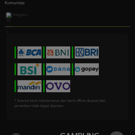
Telegram
* Selama bank maintenance dan bank offline deposit dan
penarikan tidak dapat diproses