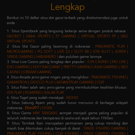
Lengkap
Berikut ini 10 daftar situs slot gacor terbaik yang direkomendasi juga untuk
anda :
1. Situs Sportsbook yang langsung bekerja sama dengan produk raksasa :
SBOBET | SABA SPORTS | TF GAMING | VIRTUAL SPORTS PP | SBO
VIRTUAL SPORTS
2. Situs Slot Gacor paling booming di indonesia :
PRAGMATIC PLAY |
MICROGAMING | PG SOFT | LIVE 22 | SLOT 88 | ION SLOT | JOKER |
SPADE GAMING | HABANERO |
dan puluhan game lainnya.
3. Situs Live Casino paling lengkap dan populer :
ION CASINO | MG LIVE |
EVO GAMING | SEXY BACCARAT | PRETTY GAMING | ASIA GAMING | SBO
CASINO | DREAM GAMING
4. Situs Arcade jenis game ringan yang menghibur :
PRAGMATIC FISHING |
GAMATRON | GIOCCO PLUS | ADVANTPLAY GAMING | CQ9
5. Situs Poker salah satu jenis game yang membutuhkan keahlian khusus :
IDN PLAY | 9GAMING | BALAK PLAY
6. Situs Togel yang sudah merakyat :
NEX4D
7. Situs Sabung Ayam yang sudah turun menurun di berbagai wilayah
indonesia :
Ehm297
| SV388
8. Situs Game
MM TANGKAS
sempat menjadi game paling populer di
seluruh indonesia dan beroperasi di casino asli sejak tahun 1960an.
9. Situs Tembak Ikan merupakan permainan yang cukup trending dan
masih bisa ditemukan cukup banyak di darat :
SPADE FISHING GAMING |
PRAGMATIC PLAY FISHING | CQ9 FISHING | SPADE GAMING FISHING |
JOKER FISHING