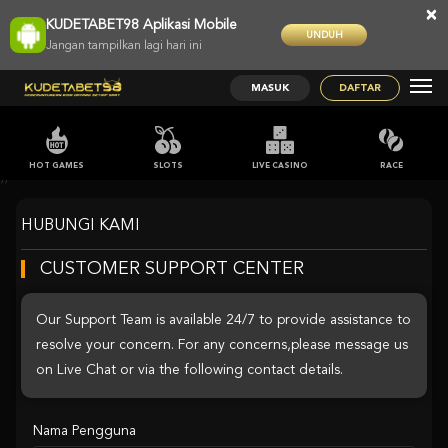
×
KUDETABET98 Aplikasi Mobile
UNDUH
Jangan tampilkan lagi hari ini
MASUK
DAFTAR
HOT GAMES
SLOTS
LIVE CASINO
RACE
;;
HUBUNGI KAMI
CUSTOMER SUPPORT CENTER
Our Support Team is available 24/7 to provide assistance to
resolve your concern. For any concerns,please message us
on Live Chat or via the following contact details.
Nama Pengguna