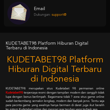
Email
Dukungan:
support@
KUDETABET98 Platform Hiburan Digital
Terbaru di Indonesia
KUDETABET98 Platform
Hiburan Digital Terbaru
di Indonesia
KUDETABET98 merupakan situs Kudetabet 98 permainan online
Kudetabet98
terpercaya resmi dengan tampilan modern dan canggih tidak
lupa dengan bonus berlimpah. Bagaimana tidak ? zona situs game online
sudah berkembang semakin lengkap, modern dan banyak jenis. Tentu saja
para pecinta game yang awalnya hanya bermain di darat juga ikut beralih
ke sistem Kudetabet online dan mencari jasa taruhan yang terbaik saja.