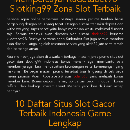
Slotking99 Zona Slot Terbaik
Sebagai agen online terpercaya pastinya semua pecinta taruhan harus
bergabung dengan situs yang tepat. Dengan sistem transaksi deposit dan
withdraw yang super cepat yaitu hanya memakan waktu maksimal 5 menit
saja. Semua transaksi akan diproses oleh sistem
slotking99
bersama
kudetabet98. Pastinya bersama agen Kudetabet Slot juga semua member
akan dipandu langsung oleh costumer service yang aktif 24 jam serta ramah
dan berpengalaman.
Para member juga akan di tawarkan berbagai macam jenis promo situs slot
gacor dan slotking99 indonesia bonus menarik agar membantu para
membernya agar bisa mendapatkan keuntungan serta kemenangan yang
maksimal. Berbagai macam promo tersebut bisa langsung di cek pada
menu promosi Agen Kudetabet98 situs
bola 365
yang meliputi bonus
member baru. Bonus deposit harian, bonus cashback mingguan, bonus
refferal, dan berbagai macam Event Menarik yang bisa di klaim setiap
harinya !
10 Daftar Situs Slot Gacor
Terbaik Indonesia Game
Lengkap