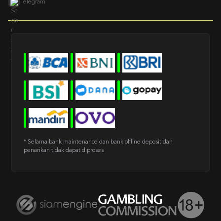
Telegram
* Selama bank maintenance dan bank offline deposit dan
penarikan tidak dapat diproses