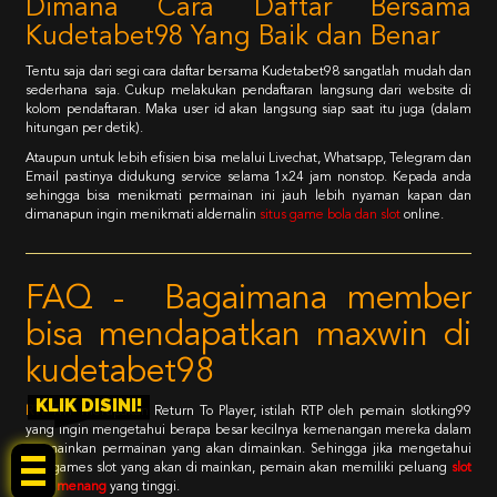
Dimana Cara Daftar Bersama
Kudetabet98 Yang Baik dan Benar
Tentu saja dari segi cara daftar bersama Kudetabet98 sangatlah mudah dan
sederhana saja. Cukup melakukan pendaftaran langsung dari website di
kolom pendaftaran. Maka user id akan langsung siap saat itu juga (dalam
hitungan per detik).
Ataupun untuk lebih efisien bisa melalui Livechat, Whatsapp, Telegram dan
Email pastinya didukung service selama 1x24 jam nonstop. Kepada anda
sehingga bisa menikmati permainan ini jauh lebih nyaman kapan dan
dimanapun ingin menikmati aldernalin
situs game bola dan slot
online.
FAQ - Bagaimana member
bisa mendapatkan maxwin di
kudetabet98
KLIK DISINI!
RTP
RTP merupakan Return To Player, istilah RTP oleh pemain slotking99
yang ingin mengetahui berapa besar kecilnya kemenangan mereka dalam
memainkan permainan yang akan dimainkan. Sehingga jika mengetahui
RTP games slot yang akan di mainkan, pemain akan memiliki peluang
slot
pasti menang
yang tinggi.