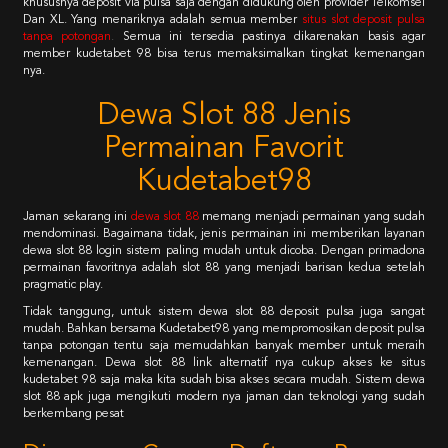
khususnya deposit via pulsa saja dengan didukung oleh provider Telkomsel
Dan XL. Yang menariknya adalah semua member
situs slot deposit pulsa
tanpa potongan
.
Semua ini tersedia pastinya dikarenakan basis agar
member kudetabet 98 bisa terus memaksimalkan tingkat kemenangan
nya.
Dewa Slot 88 Jenis
Permainan Favorit
Kudetabet98
Jaman sekarang ini
dewa slot 88
memang menjadi permainan yang sudah
mendominasi. Bagaimana tidak, jenis permainan ini memberikan layanan
dewa slot 88 login sistem paling mudah untuk dicoba. Dengan primadona
permainan favoritnya adalah slot 88 yang menjadi barisan kedua setelah
pragmatic play.
Tidak tanggung, untuk sistem dewa slot 88 deposit pulsa juga sangat
mudah. Bahkan bersama Kudetabet98 yang mempromosikan deposit pulsa
tanpa potongan tentu saja memudahkan banyak member untuk meraih
kemenangan. Dewa slot 88 link alternatif nya cukup akses ke situs
kudetabet 98 saja maka kita sudah bisa akses secara mudah. Sistem dewa
slot 88 apk juga mengikuti modern nya jaman dan teknologi yang sudah
berkembang pesat