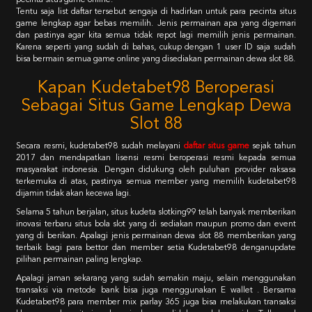
pecinta situs game online.
Tentu saja list daftar tersebut sengaja di hadirkan untuk para pecinta situs
game lengkap agar bebas memilih. Jenis permainan apa yang digemari
dan pastinya agar kita semua tidak repot lagi memilih jenis permainan.
Karena seperti yang sudah di bahas, cukup dengan 1 user ID saja sudah
bisa bermain semua game online yang disediakan permainan dewa slot 88.
Kapan Kudetabet98 Beroperasi
Sebagai Situs Game Lengkap Dewa
Slot 88
Secara resmi, kudetabet98 sudah melayani
daftar situs game
sejak tahun
2017 dan mendapatkan lisensi resmi beroperasi resmi kepada semua
masyarakat indonesia. Dengan didukung oleh puluhan provider raksasa
terkemuka di atas, pastinya semua member yang memilih kudetabet98
dijamin tidak akan kecewa lagi.
Selama 5 tahun berjalan, situs kudeta slotking99 telah banyak memberikan
inovasi terbaru situs bola slot yang di sediakan maupun promo dan event
yang di berikan. Apalagi jenis permainan dewa slot 88 memberikan yang
terbaik bagi para bettor dan member setia Kudetabet98 denganupdate
pilihan permainan paling lengkap.
Apalagi jaman sekarang yang sudah semakin maju, selain menggunakan
transaksi via metode bank bisa juga menggunakan E wallet . Bersama
Kudetabet98 para member mix parlay 365 juga bisa melakukan transaksi