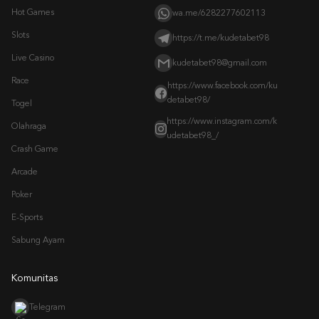
Hot Games
wa.me/6282277602113
Slots
https://t.me/kudetabet98
Live Casino
kudetabet98@gmail.com
Race
https://www.facebook.com/ku
detabet98/
Togel
https://www.instagram.com/k
Olahraga
udetabet98_/
Crash Game
Arcade
Poker
E-Sports
Sabung Ayam
Komunitas
Telegram