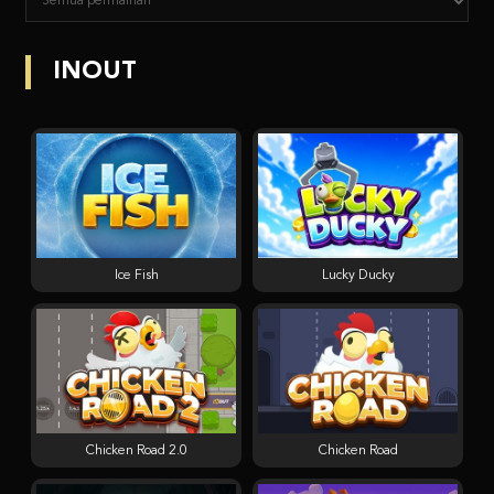
INOUT
Ice Fish
Lucky Ducky
Chicken Road 2.0
Chicken Road