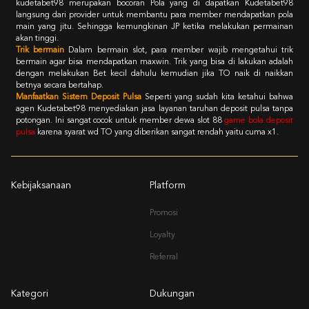
kudetabet98 merupakan bocoran Pola yang di dapatkan Kudetabet98
langsung dari provider untuk membantu para member mendapatkan pola
main yang jitu. Sehingga kemungkinan JP ketika melakukan permainan
akan tinggi.
Trik bermain
Dalam bermain slot, para member wajib mengetahui trik
bermain agar bisa mendapatkan maxwin. Trik yang bisa di lakukan adalah
dengan melakukan Bet kecil dahulu kemudian jika TO naik di naikkan
betnya secara bertahap.
Manfaatkan Sistem Deposit Pulsa
Seperti yang sudah kita ketahui bahwa
agen Kudetabet98 menyediakan jasa layanan taruhan deposit pulsa tanpa
potongan. Ini sangat cocok untuk member dewa slot 88
game bola deposit
pulsa
karena syarat wd TO yang diberikan sangat rendah yaitu cuma x1.
Kebijaksanaan
Platform
Promosi
Loyalty
Referral
Kategori
Dukungan