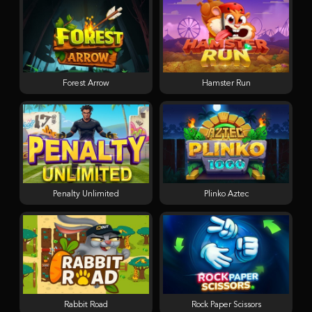
Forest Arrow
Hamster Run
Penalty Unlimited
Plinko Aztec
Rabbit Road
Rock Paper Scissors