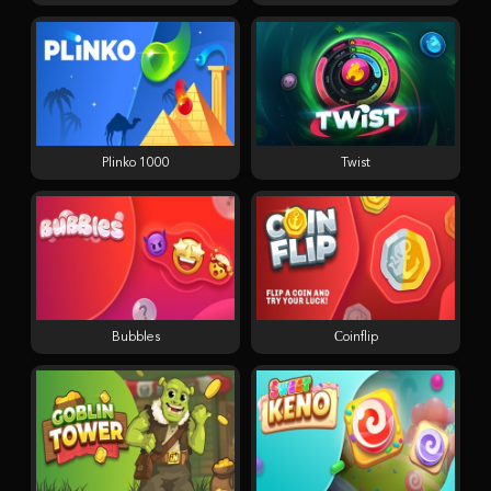
Plinko 1000
Twist
Bubbles
Сoinflip