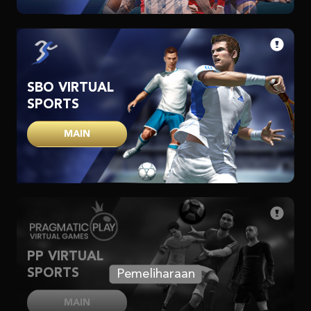
SBO VIRTUAL
SPORTS
MAIN
PP VIRTUAL
SPORTS
MAIN