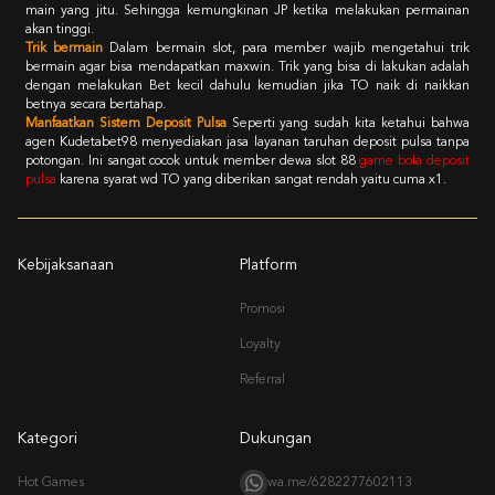
main yang jitu. Sehingga kemungkinan JP ketika melakukan permainan
akan tinggi.
Trik bermain
Dalam bermain slot, para member wajib mengetahui trik
bermain agar bisa mendapatkan maxwin. Trik yang bisa di lakukan adalah
dengan melakukan Bet kecil dahulu kemudian jika TO naik di naikkan
betnya secara bertahap.
Manfaatkan Sistem Deposit Pulsa
Seperti yang sudah kita ketahui bahwa
agen Kudetabet98 menyediakan jasa layanan taruhan deposit pulsa tanpa
potongan. Ini sangat cocok untuk member dewa slot 88
game bola deposit
pulsa
karena syarat wd TO yang diberikan sangat rendah yaitu cuma x1.
Kebijaksanaan
Platform
Promosi
Loyalty
Referral
Kategori
Dukungan
Hot Games
wa.me/6282277602113