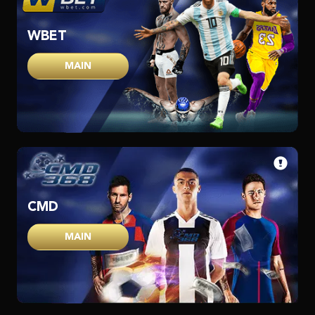
WBET
MAIN
CMD
MAIN