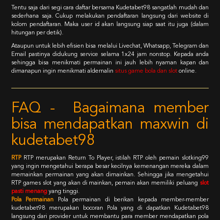
Tentu saja dari segi cara daftar bersama Kudetabet98 sangatlah mudah dan
sederhana saja. Cukup melakukan pendaftaran langsung dari website di
kolom pendaftaran. Maka user id akan langsung siap saat itu juga (dalam
hitungan per detik).
Ataupun untuk lebih efisien bisa melalui Livechat, Whatsapp, Telegram dan
Email pastinya didukung service selama 1x24 jam nonstop. Kepada anda
sehingga bisa menikmati permainan ini jauh lebih nyaman kapan dan
dimanapun ingin menikmati aldernalin
situs game bola dan slot
online.
FAQ - Bagaimana member
bisa mendapatkan maxwin di
kudetabet98
RTP
RTP merupakan Return To Player, istilah RTP oleh pemain slotking99
yang ingin mengetahui berapa besar kecilnya kemenangan mereka dalam
memainkan permainan yang akan dimainkan. Sehingga jika mengetahui
RTP games slot yang akan di mainkan, pemain akan memiliki peluang
slot
pasti menang
yang tinggi.
Pola Permainan
Pola permainan di berikan kepada member-member
kudetabet98 merupakan bocoran Pola yang di dapatkan Kudetabet98
langsung dari provider untuk membantu para member mendapatkan pola