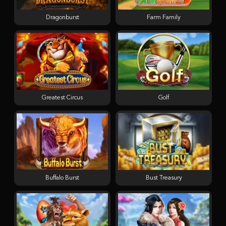
Dragonburst
Farm Family
Greatest Circus
Golf
Buffalo Burst
Bust Treasury