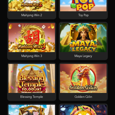
Mahjong Win 2
Toy Pop
Mahjong Win 3
Maya Legacy
Blessing Temple
Golden Qilin