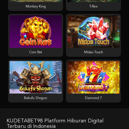
Monkey King
T-Rex
Coin Rat
Midas Touch
Bakufu Shogun
Diamond 7
KUDETABET98 Platform Hiburan Digital
Terbaru di Indonesia