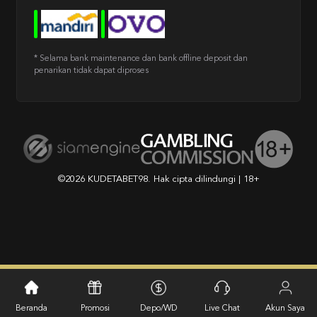
* Selama bank maintenance dan bank offline deposit dan
penarikan tidak dapat diproses
©2026 KUDETABET98. Hak cipta dilindungi | 18+
Beranda
Promosi
Depo/WD
Live Chat
Akun Saya