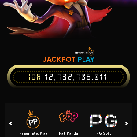
JACKPOT
PLAY
IDR
12,732,706,011
Pragmatic Play
Fat Panda
PG Soft
Slot