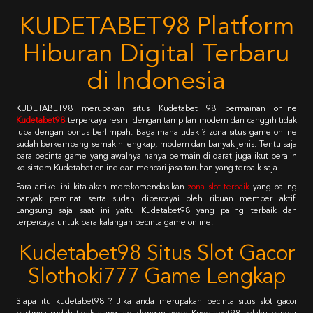
KUDETABET98 Platform
Hiburan Digital Terbaru
di Indonesia
KUDETABET98 merupakan situs Kudetabet 98 permainan online
Kudetabet98
terpercaya resmi dengan tampilan modern dan canggih tidak
lupa dengan bonus berlimpah. Bagaimana tidak ? zona situs game online
sudah berkembang semakin lengkap, modern dan banyak jenis. Tentu saja
para pecinta game yang awalnya hanya bermain di darat juga ikut beralih
ke sistem Kudetabet online dan mencari jasa taruhan yang terbaik saja.
Para artikel ini kita akan merekomendasikan
zona slot terbaik
yang paling
banyak peminat serta sudah dipercayai oleh ribuan member aktif.
Langsung saja saat ini yaitu Kudetabet98 yang paling terbaik dan
terpercaya untuk para kalangan pecinta game online.
Kudetabet98 Situs Slot Gacor
Slothoki777 Game Lengkap
Siapa itu kudetabet98 ? Jika anda merupakan pecinta situs slot gacor