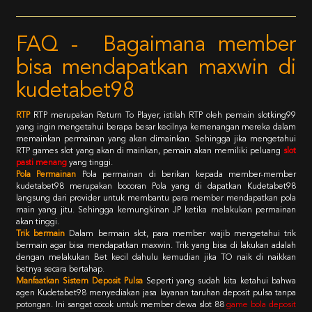
FAQ - Bagaimana member
bisa mendapatkan maxwin di
kudetabet98
RTP
RTP merupakan Return To Player, istilah RTP oleh pemain slotking99
yang ingin mengetahui berapa besar kecilnya kemenangan mereka dalam
memainkan permainan yang akan dimainkan. Sehingga jika mengetahui
RTP games slot yang akan di mainkan, pemain akan memiliki peluang
slot
pasti menang
yang tinggi.
Pola Permainan
Pola permainan di berikan kepada member-member
kudetabet98 merupakan bocoran Pola yang di dapatkan Kudetabet98
langsung dari provider untuk membantu para member mendapatkan pola
main yang jitu. Sehingga kemungkinan JP ketika melakukan permainan
akan tinggi.
Trik bermain
Dalam bermain slot, para member wajib mengetahui trik
bermain agar bisa mendapatkan maxwin. Trik yang bisa di lakukan adalah
dengan melakukan Bet kecil dahulu kemudian jika TO naik di naikkan
betnya secara bertahap.
Manfaatkan Sistem Deposit Pulsa
Seperti yang sudah kita ketahui bahwa
agen Kudetabet98 menyediakan jasa layanan taruhan deposit pulsa tanpa
potongan. Ini sangat cocok untuk member dewa slot 88
game bola deposit