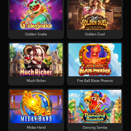
Golden Snake
Golden Duel
Much Richer
Fire Ball Blaze Phoenix
Midas Hand
Dancing Samba