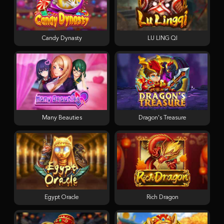
Candy Dynasty
LU LING QI
Many Beauties
Dragon's Treasure
Egypt Oracle
Rich Dragon