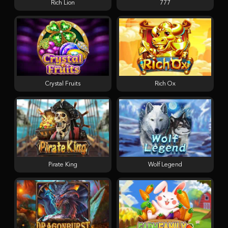
Rich Lion
777
Crystal Fruits
Rich Ox
Pirate King
Wolf Legend