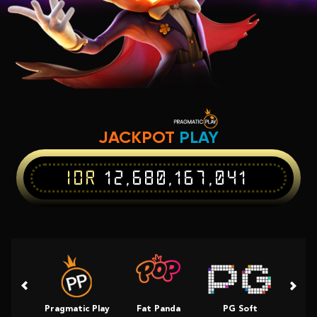
JACKPOT
PLAY
IDR
12,680,167,041
Pragmatic Play
Fat Panda
PG Soft
Slot