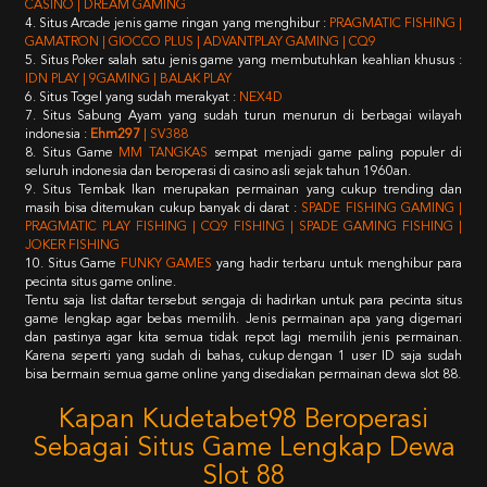
CASINO | DREAM GAMING
4. Situs Arcade jenis game ringan yang menghibur :
PRAGMATIC FISHING |
GAMATRON | GIOCCO PLUS | ADVANTPLAY GAMING | CQ9
5. Situs Poker salah satu jenis game yang membutuhkan keahlian khusus :
IDN PLAY | 9GAMING | BALAK PLAY
6. Situs Togel yang sudah merakyat :
NEX4D
7. Situs Sabung Ayam yang sudah turun menurun di berbagai wilayah
indonesia :
Ehm297
| SV388
8. Situs Game
MM TANGKAS
sempat menjadi game paling populer di
seluruh indonesia dan beroperasi di casino asli sejak tahun 1960an.
9. Situs Tembak Ikan merupakan permainan yang cukup trending dan
masih bisa ditemukan cukup banyak di darat :
SPADE FISHING GAMING |
PRAGMATIC PLAY FISHING | CQ9 FISHING | SPADE GAMING FISHING |
JOKER FISHING
10. Situs Game
FUNKY GAMES
yang hadir terbaru untuk menghibur para
pecinta situs game online.
Tentu saja list daftar tersebut sengaja di hadirkan untuk para pecinta situs
game lengkap agar bebas memilih. Jenis permainan apa yang digemari
dan pastinya agar kita semua tidak repot lagi memilih jenis permainan.
Karena seperti yang sudah di bahas, cukup dengan 1 user ID saja sudah
bisa bermain semua game online yang disediakan permainan dewa slot 88.
Kapan Kudetabet98 Beroperasi
Sebagai Situs Game Lengkap Dewa
Slot 88