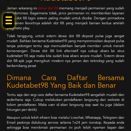
KLIK DISINI!
Jaman sekarang ini
dewa slot 88
memang menjadi permainan yang sudah
mendominasi. Bagaimana tidak, jenis permainan ini memberikan layanan
dewa slot 88 login sistem paling mudah untuk dicoba. Dengan primadona
permainan favoritnya adalah slot 88 yang menjadi barisan kedua setelah
pragmatic play.
Tidak tanggung, untuk sistem dewa slot 88 deposit pulsa juga sangat
mudah. Bahkan bersama Kudetabet98 yang mempromosikan deposit pulsa
tanpa potongan tentu saja memudahkan banyak member untuk meraih
kemenangan. Dewa slot 88 link alternatif nya cukup akses ke situs
kudetabet 98 saja maka kita sudah bisa akses secara mudah. Sistem dewa
slot 88 apk juga mengikuti modern nya jaman dan teknologi yang sudah
berkembang pesat
Dimana Cara Daftar Bersama
Kudetabet98 Yang Baik dan Benar
Tentu saja dari segi cara daftar bersama Kudetabet98 sangatlah mudah dan
sederhana saja. Cukup melakukan pendaftaran langsung dari website di
kolom pendaftaran. Maka user id akan langsung siap saat itu juga (dalam
hitungan per detik).
Ataupun untuk lebih efisien bisa melalui Livechat, Whatsapp, Telegram dan
Email pastinya didukung service selama 1x24 jam nonstop. Kepada anda
sehingga bisa menikmati permainan ini jauh lebih nyaman kapan dan