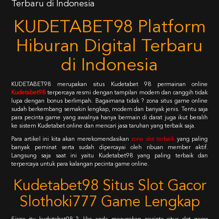
Terbaru di Indonesia
KUDETABET98 Platform
Hiburan Digital Terbaru
di Indonesia
KUDETABET98 merupakan situs Kudetabet 98 permainan online
Kudetabet98
terpercaya resmi dengan tampilan modern dan canggih tidak
lupa dengan bonus berlimpah. Bagaimana tidak ? zona situs game online
sudah berkembang semakin lengkap, modern dan banyak jenis. Tentu saja
para pecinta game yang awalnya hanya bermain di darat juga ikut beralih
ke sistem Kudetabet online dan mencari jasa taruhan yang terbaik saja.
Para artikel ini kita akan merekomendasikan
zona slot terbaik
yang paling
banyak peminat serta sudah dipercayai oleh ribuan member aktif.
Langsung saja saat ini yaitu Kudetabet98 yang paling terbaik dan
terpercaya untuk para kalangan pecinta game online.
Kudetabet98 Situs Slot Gacor
Slothoki777 Game Lengkap