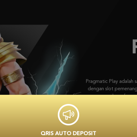
Fat Panda adalah 
impact! Dirancang buat 
ketebak. Dengan energi 
menang besar—Fat Pan
QRIS AUTO DEPOSIT