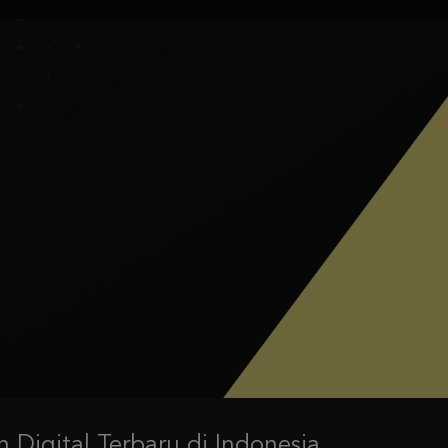
Digital Terbaru di Indonesia