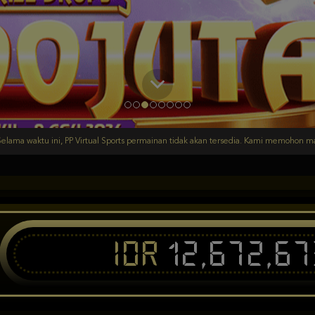
tu ini, PP Virtual Sports permainan tidak akan tersedia. Kami memohon maaf atas 
IDR
12,672,6