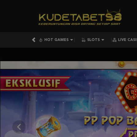
HOT GAMES
SLOTS
LIVE CAS
;;