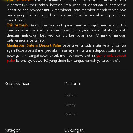
Pola Permainan
Pola permainan di berikan kepada member-member
kudetabet98 merupakan bocoran Pola yang di dapatkan Kudetabet98
langsung dari provider untuk membantu para member mendapatkan pola
main yang jitu. Sehingga kemungkinan JP ketika melakukan permainan
akan tinggi.
Trik bermain
Dalam bermain slot, para member wajib mengetahui trik
bermain agar bisa mendapatkan maxwin. Trik yang bisa di lakukan adalah
dengan melakukan Bet kecil dahulu kemudian jika TO naik di naikkan
betnya secara bertahap.
Manfaatkan Sistem Deposit Pulsa
Seperti yang sudah kita ketahui bahwa
agen Kudetabet98 menyediakan jasa layanan taruhan deposit pulsa tanpa
potongan. Ini sangat cocok untuk member dewa slot 88
game bola deposit
pulsa
karena syarat wd TO yang diberikan sangat rendah yaitu cuma x1.
Kebijaksanaan
Platform
Promosi
Loyalty
Referral
Kategori
Dukungan