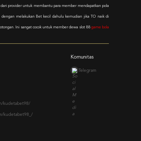
g dari provider untuk membantu para member mendapatkan pola
h dengan melakukan Bet kecil dahulu kemudian jika TO naik di
otongan. Ini sangat cocok untuk member dewa slot 88
game bola
Komunitas
Telegram
m/kudetabet98/
om/kudetabet98_/