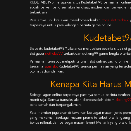
KUDETABET98 merupakan situs Kudetabet 98 permainan onlin
sudah berkembang semakin lengkap, modern dan banyak jenis. T
terbaik saja.
Para artikel ini kita akan merekomendasikan
zona slot terbaik
terpercaya untuk para kalangan pecinta game online.
Kudetabet98
Siapa itu kudetabet98 ? Jika anda merupakan pecinta situs slot 
slot gacor
slothoki777
terbaik dan slotking99 game lengkap terba
Permainan tersebut meliputi taruhan slot online, casino onlin
bersama
situs slot
Kudetabet98 semua permainan yang tersedia b
otomatis dipindahkan.
Kenapa Kita Harus M
Sebagai agen online terpercaya pastinya semua pecinta taruhan
menit saja. Semua transaksi akan diproses oleh sistem
slotking9
serta ramah dan berpengalaman.
Para member juga akan di tawarkan berbagai macam jenis prom
yang maksimal. Berbagai macam promo tersebut bisa langsung
bonus refferal, dan berbagai macam Event Menarik yang bisa di kl