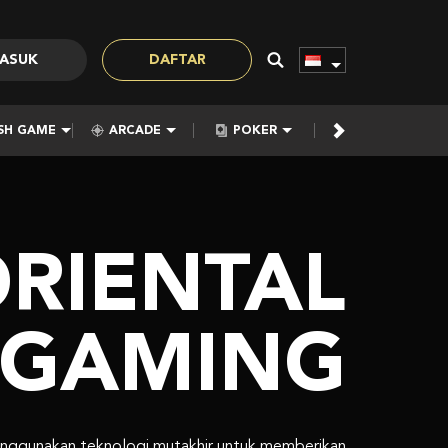
ASUK
DAFTAR
SH GAME
ARCADE
POKER
E-SPORTS
RIENTAL
GAMING
nggunakan teknologi mutakhir untuk memberikan