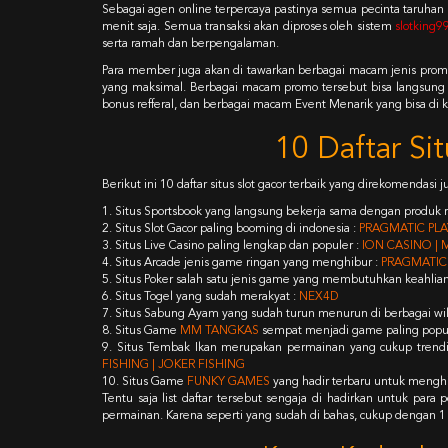
Sebagai agen online terpercaya pastinya semua pecinta taruhan
menit saja. Semua transaksi akan diproses oleh sistem
slotking9
serta ramah dan berpengalaman.
Para member juga akan di tawarkan berbagai macam jenis prom
yang maksimal. Berbagai macam promo tersebut bisa langsung
bonus refferal, dan berbagai macam Event Menarik yang bisa di kl
10 Daftar Si
Berikut ini 10 daftar situs slot gacor terbaik yang direkomendasi 
1. Situs Sportsbook yang langsung bekerja sama dengan produk r
2. Situs Slot Gacor paling booming di indonesia :
PRAGMATIC PLAY
3. Situs Live Casino paling lengkap dan populer :
ION CASINO | 
4. Situs Arcade jenis game ringan yang menghibur :
PRAGMATIC 
5. Situs Poker salah satu jenis game yang membutuhkan keahlian
6. Situs Togel yang sudah merakyat :
NEX4D
7. Situs Sabung Ayam yang sudah turun menurun di berbagai wil
8. Situs Game
MM TANGKAS
sempat menjadi game paling populer
9. Situs Tembak Ikan merupakan permainan yang cukup trendi
FISHING | JOKER FISHING
10. Situs Game
FUNKY GAMES
yang hadir terbaru untuk menghi
Tentu saja list daftar tersebut sengaja di hadirkan untuk par
permainan. Karena seperti yang sudah di bahas, cukup dengan 1