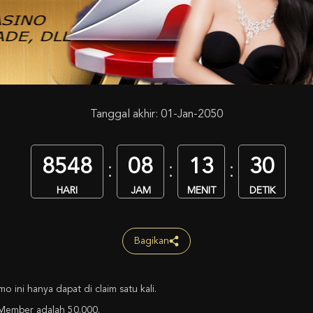
Tanggal akhir: 01-Jan-2050
8548
08
13
29
:
:
:
HARI
JAM
MENIT
DETIK
Bagikan
 ini hanya dapat di claim satu kali.
 Member adalah 50.000.