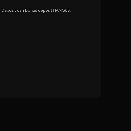
ap Deposit dan Bonus deposit HANGUS.