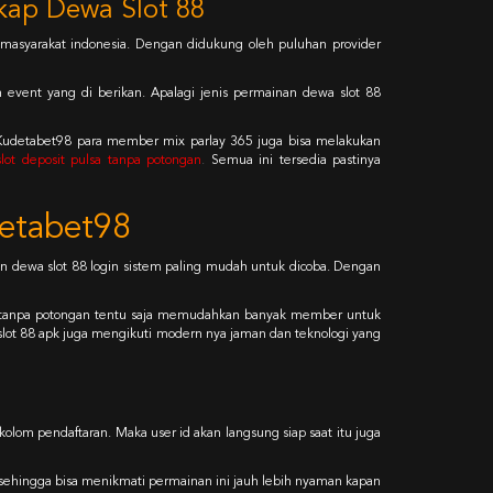
kap Dewa Slot 88
masyarakat indonesia. Dengan didukung oleh puluhan provider
n event yang di berikan. Apalagi jenis permainan dewa slot 88
 Kudetabet98 para member mix parlay 365 juga bisa melakukan
 slot deposit pulsa tanpa potongan
.
Semua ini tersedia pastinya
detabet98
 dewa slot 88 login sistem paling mudah untuk dicoba. Dengan
a tanpa potongan tentu saja memudahkan banyak member untuk
 slot 88 apk juga mengikuti modern nya jaman dan teknologi yang
olom pendaftaran. Maka user id akan langsung siap saat itu juga
 sehingga bisa menikmati permainan ini jauh lebih nyaman kapan