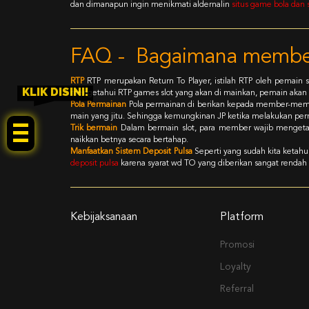
dan dimanapun ingin menikmati aldernalin
situs game bola dan s
FAQ - Bagaimana member
RTP
RTP merupakan Return To Player, istilah RTP oleh pemai
KLIK DISINI!
mengetahui RTP games slot yang akan di mainkan, pemain akan
Pola Permainan
Pola permainan di berikan kepada member-mem
main yang jitu. Sehingga kemungkinan JP ketika melakukan perm
Trik bermain
Dalam bermain slot, para member wajib mengetah
naikkan betnya secara bertahap.
Manfaatkan Sistem Deposit Pulsa
Seperti yang sudah kita ketah
deposit pulsa
karena syarat wd TO yang diberikan sangat rendah 
Kebijaksanaan
Platform
Promosi
Loyalty
Referral