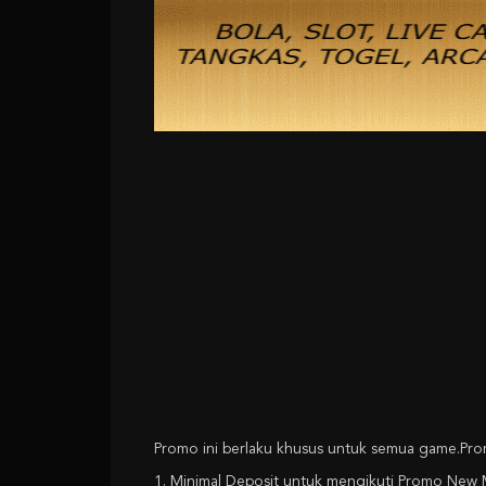
Promo ini berlaku khusus untuk semua game.Promo
1. Minimal Deposit untuk mengikuti Promo New