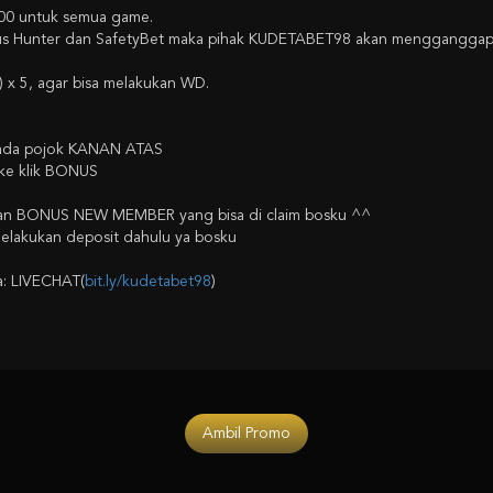
000 untuk semua game.
, Bonus Hunter dan SafetyBet maka pihak KUDETABET98 akan menggangg
) x 5, agar bisa melakukan WD.
 pada pojok KANAN ATAS
 ke klik BONUS
ilihan BONUS NEW MEMBER yang bisa di claim bosku ^^
elakukan deposit dahulu ya bosku
da: LIVECHAT(
bit.ly/kudetabet98
)
Ambil Promo