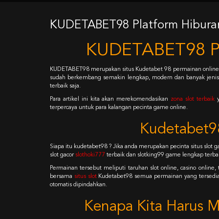
KUDETABET98 Platform Hiburan 
KUDETABET98 Pla
KUDETABET98 merupakan situs Kudetabet 98 permainan onlin
sudah berkembang semakin lengkap, modern dan banyak jenis. T
terbaik saja.
Para artikel ini kita akan merekomendasikan
zona slot terbaik
terpercaya untuk para kalangan pecinta game online.
Kudetabet98
Siapa itu kudetabet98 ? Jika anda merupakan pecinta situs slot 
slot gacor
slothoki777
terbaik dan slotking99 game lengkap terba
Permainan tersebut meliputi taruhan slot online, casino onlin
bersama
situs slot
Kudetabet98 semua permainan yang tersedia b
otomatis dipindahkan.
Kenapa Kita Harus M