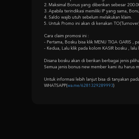
2. Maksimal Bonus yang diberikan sebesar 200.
3. Apabila terindikasi memiliki IP yang sama
4. Saldo wajib utuh sebelum melakukan klaim.
5. Untuk Promo ini akan di kenakan TO(Turnover
Cara claim promosi ini :
- Pertama, Bosku bisa klik MENU TIGA GARIS ,
- Kedua, Lalu klik pada kolom KASIR bosku , lalu
Disana bosku akan di berikan berbagai jenis p
Semua jenis bonus new member kami itu harus m
Untuk informasi lebih lanjut bisa di tanyakan pa
WHATSAPP(
wa.me/6281329289993
)