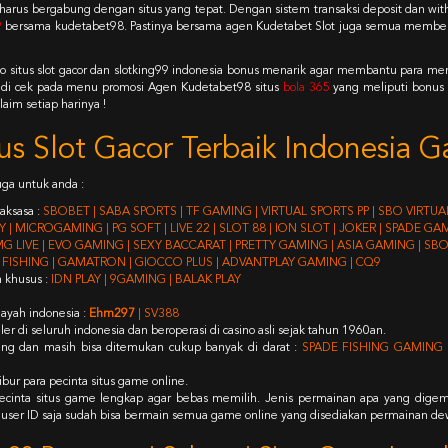
 harus bergabung dengan situs yang tepat. Dengan sistem transaksi deposit dan 
9
bersama kudetabet98. Pastinya bersama agen Kudetabet Slot juga semua member 
o situs slot gacor dan slotking99 indonesia bonus menarik agar membantu para
 di cek pada menu promosi Agen Kudetabet98 situs
bola 365
yang meliputi bonus
aim setiap harinya !
tus Slot Gacor Terbaik Indonesia
juga untuk anda :
aksasa :
SBOBET | SABA SPORTS | TF GAMING | VIRTUAL SPORTS PP | SBO VIRTU
 | MICROGAMING | PG SOFT | LIVE 22 | SLOT 88 | ION SLOT | JOKER | SPADE G
MG LIVE | EVO GAMING | SEXY BACCARAT | PRETTY GAMING | ASIA GAMING | S
FISHING | GAMATRON | GIOCCO PLUS | ADVANTPLAY GAMING | CQ9
 khusus :
IDN PLAY | 9GAMING | BALAK PLAY
ayah indonesia :
Ehm297
| SV388
 di seluruh indonesia dan beroperasi di casino asli sejak tahun 1960an.
ng dan masih bisa ditemukan cukup banyak di darat :
SPADE FISHING GAMING 
bur para pecinta situs game online.
a pecinta situs game lengkap agar bebas memilih. Jenis permainan apa yang digema
 user ID saja sudah bisa bermain semua game online yang disediakan permainan dew