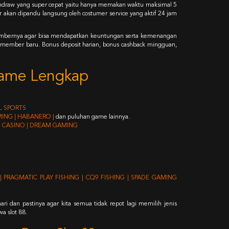
withdraw yang super cepat yaitu hanya memakan waktu maksimal 5
akan dipandu langsung oleh costumer service yang aktif 24 jam
 membernya agar bisa mendapatkan keuntungan serta kemenangan
 member baru. Bonus deposit harian, bonus cashback mingguan,
 Game Lengkap
AL SPORTS
AMING | HABANERO |
dan puluhan game lainnya.
BO CASINO | DREAM GAMING
| PRAGMATIC PLAY FISHING | CQ9 FISHING | SPADE GAMING
ri dan pastinya agar kita semua tidak repot lagi memilih jenis
a slot 88.