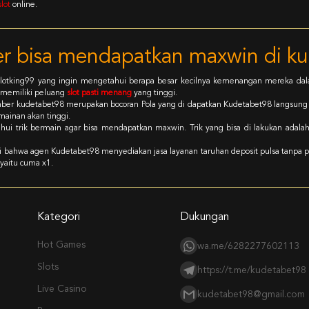
lot
online.
 bisa mendapatkan maxwin di k
n slotking99 yang ingin mengetahui berapa besar kecilnya kemenangan mereka d
 memiliki peluang
slot pasti menang
yang tinggi.
ber kudetabet98 merupakan bocoran Pola yang di dapatkan Kudetabet98 langsun
ainan akan tinggi.
ui trik bermain agar bisa mendapatkan maxwin. Trik yang bisa di lakukan adala
ui bahwa agen Kudetabet98 menyediakan jasa layanan taruhan deposit pulsa tanpa p
yaitu cuma x1.
Kategori
Dukungan
Hot Games
wa.me/6282277602113
Slots
https://t.me/kudetabet98
Live Casino
kudetabet98@gmail.com