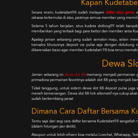
Kapan Kudetabet
Secara resmi, kudetabet98 sudah melayani
daftar situs game
s
raksasa terkemuka di atas, pastinya semua member yang memilih
Selama 5 tahun berjalan, situs kudeta slotking99 telah banya
memberikan yang terbaik bagi para bettor dan member setia Ku
Apalagi jaman sekarang yang sudah semakin maju, selain men
transaksi khususnya deposit via pulsa saja dengan didukun
dikarenakan basis agar member kudetabet 98 bisa terus memak
Dewa Slo
Jaman sekarang ini
dewa slot 88
memang menjadi permainan yan
primadona permainan favoritnya adalah slot 88 yang menjadi bari
Tidak tanggung, untuk sistem dewa slot 88 deposit pulsa j
meraih kemenangan. Dewa slot 88 link alternatif nya cukup akse
sudah berkembang pesat
Dimana Cara Daftar Bersama K
Tentu saja dari segi cara daftar bersama Kudetabet98 sangatlah
(dalam hitungan per detik).
Ataupun untuk lebih efisien bisa melalui Livechat, Whatsapp, 